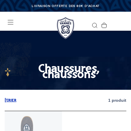
ASSER
AU
LIVRAISON OFFERTE DÈS 80€ D'ACHAT
NTENU
Chaussures,
chaussons
1 produit
|