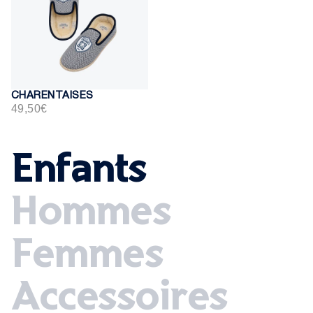
CHARENTAISES
49,50€
PRIX
49,50€
RÉGULIER
Enfants
Hommes
Femmes
Accessoires